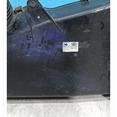
❮
❯
Previous
Next