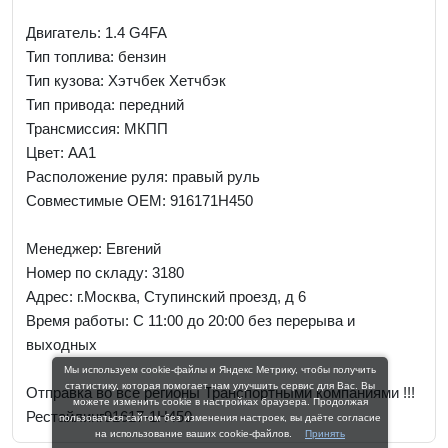
Двигатель: 1.4 G4FA
Тип топлива: бензин
Тип кузова: Хэтчбек Хетчбэк
Тип привода: передний
Трансмиссия: МКПП
Цвет: AA1
Расположение руля: правый руль
Совместимые OEM: 916171H450
Менеджер:
Евгений
Номер по складу: 3180
Адрес:
г.Москва, Ступинский проезд, д 6
Время работы:
С 11:00 до 20:00 без перерыва и
выходных
Мы используем cookie-файлы и Яндекс Метрику, чтобы получить
статистику, которая помогает нам улучшить сервис для Вас. Вы
Отправка во все регионы Транспортными компаниями !!!
можете изменить cookie в настройках браузера. Продолжая
Рестайлинг91617-1H450
пользоваться сайтом без изменения настроек, вы даёте согласие
на использование ваших cookie-файлов.
Принять