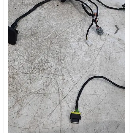
❮
❯
Previous
Next