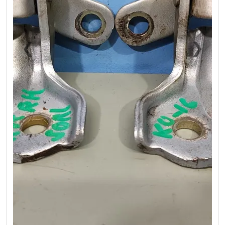
❮
❯
Previous
Next