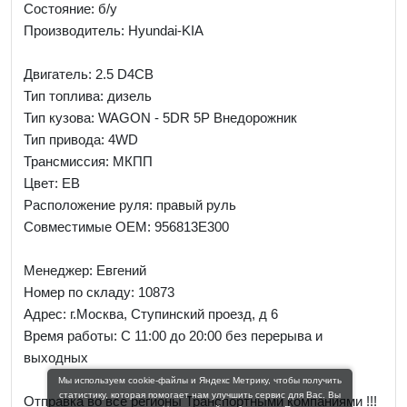
Состояние: б/у
Производитель: Hyundai-KIA
Двигатель: 2.5 D4CB
Тип топлива: дизель
Тип кузова: WAGON - 5DR 5P Внедорожник
Тип привода: 4WD
Трансмиссия: МКПП
Цвет: EB
Расположение руля: правый руль
Совместимые OEM: 956813E300
Менеджер:
Евгений
Номер по складу: 10873
Адрес:
г.Москва, Ступинский проезд, д 6
Время работы:
С 11:00 до 20:00 без перерыва и
выходных
Мы используем cookie-файлы и Яндекс Метрику, чтобы получить
статистику, которая помогает нам улучшить сервис для Вас. Вы
Отправка во все регионы Транспортными компаниями !!!