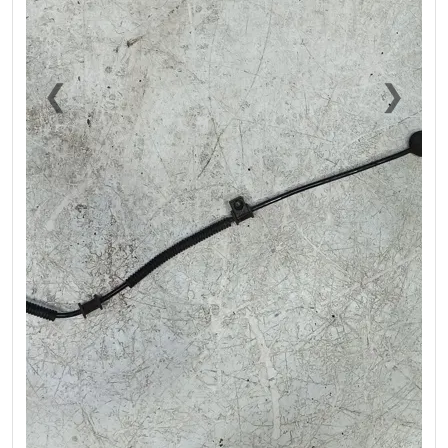
❮
❯
Previous
Next