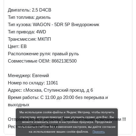
Двигатель: 2.5 D4CB
Тип топлива: дизель
Тип кузова: WAGON - 5DR 5P Внедорожник
Тип привода: 4WD
Трансмиссия: МКПП
Цвет: EB
Расположение руля: правый руль
Совместимые OEM: 866213E500
Менеджер:
Евгений
Номер по складу: 11061
Адрес:
г.Москва, Ступинский проезд, д 6
Время работы:
С 11:00 до 20:00 без перерыва и
выходных
Мы используем cookie-файлы и Яндекс Метрику, чтобы получить
статистику, которая помогает нам улучшить сервис для Вас. Вы
Отправка во все регионы Транспортными компаниями !!!
можете изменить cookie в настройках браузера. Продолжая
Рестайлинг86621-3E500
пользоваться сайтом без изменения настроек, вы даёте согласие
на использование ваших cookie-файлов.
Принять