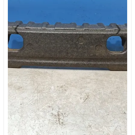
❮
❯
Previous
Next