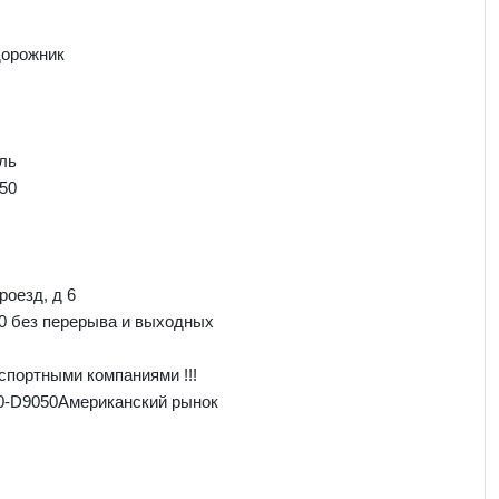
дорожник
ль
50
роезд, д 6
00 без перерыва и выходных
спортными компаниями !!!
0-D9050Американский рынок