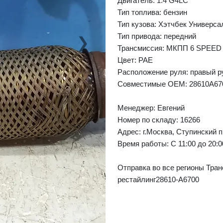
Двигатель: 1.4 G4LC
Тип топлива: бензин
Тип кузова: Хэтчбек Универса
Тип привода: передний
❯
Next
Трансмиссия: МКПП 6 SPEED
Цвет: PAE
Расположение руля: правый р
Совместимые OEM: 28610A67
Менеджер:
Евгений
Номер по складу: 16266
Адрес:
г.Москва, Ступинский п
Время работы:
С 11:00 до 20:
Отправка во все регионы Тран
рестайлинг28610-A6700