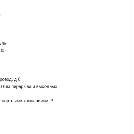
л
уль
00
роезд, д 6
00 без перерыва и выходных
спортными компаниями !!!