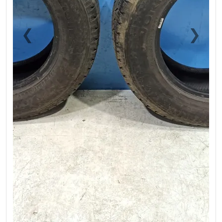
❮
❯
Previous
Next