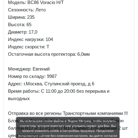
Модель: BC86 Voracio H/T
Сезонность: Лето
Ширина: 235
Высота: 65
Диаметр: 17,0
Индекс нагрузки: 104
Индекс скорости: T
Остаточная высота протектора: 6,0мм
Менеджер:
Евгений
Номер по складу: 9987
Адрес:
г.Москва, Ступинский проезд, д 6
Время работы:
С 11:00 до 20:00 без перерыва и
выходных
Отправка во все регионы Транспортными компаниями !!!
Блэклион блеклайнКолесо колёса резина шина балон
Мы используем cookie-файлы и Яндекс Метрику, чтобы получить
статистику, которая помогает нам улучшить сервис для Вас. Вы
баллон R17 R 17 Р17 Р17 R17 Радиус 17В наличии 2 шт
можете изменить cookie в настройках браузера. Продолжая
цена за комплект
пользоваться сайтом без изменения настроек, вы даёте согласие