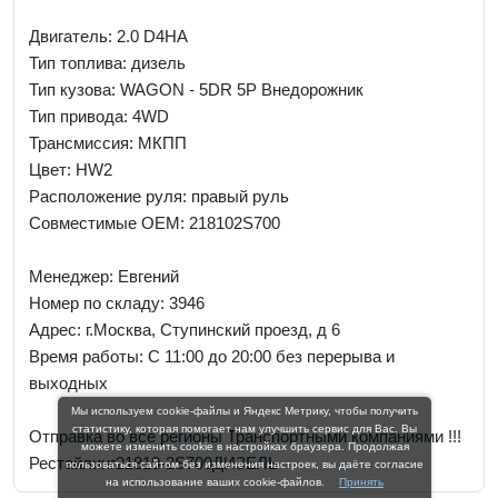
Двигатель: 2.0 D4HA
Тип топлива: дизель
Тип кузова: WAGON - 5DR 5P Внедорожник
Тип привода: 4WD
Трансмиссия: МКПП
Цвет: HW2
Расположение руля: правый руль
Совместимые OEM: 218102S700
Менеджер:
Евгений
Номер по складу: 3946
Адрес:
г.Москва, Ступинский проезд, д 6
Время работы:
С 11:00 до 20:00 без перерыва и
выходных
Мы используем cookie-файлы и Яндекс Метрику, чтобы получить
статистику, которая помогает нам улучшить сервис для Вас. Вы
Отправка во все регионы Транспортными компаниями !!!
можете изменить cookie в настройках браузера. Продолжая
Рестайлинг21810-2S700ДИЗЕЛЬ
пользоваться сайтом без изменения настроек, вы даёте согласие
на использование ваших cookie-файлов.
Принять