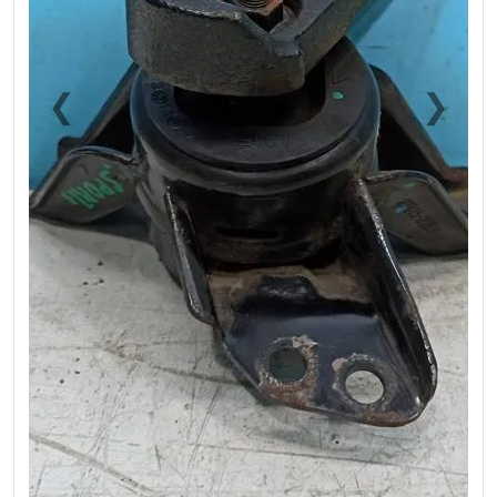
❮
❯
Previous
Next