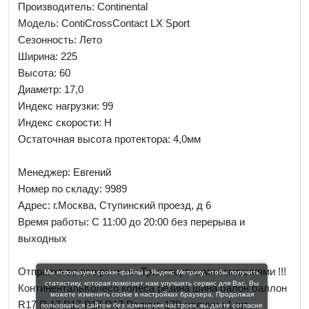
Производитель: Continental
Модель: ContiCrossContact LX Sport
Сезонность: Лето
Ширина: 225
Высота: 60
Диаметр: 17,0
Индекс нагрузки: 99
Индекс скорости: H
Остаточная высота протектора: 4,0мм
Менеджер:
Евгений
Номер по складу: 9989
Адрес:
г.Москва, Ступинский проезд, д 6
Время работы:
С 11:00 до 20:00 без перерыва и
выходных
Отправка во все регионы Транспортными компаниями !!!
Мы используем cookie-файлы и Яндекс Метрику, чтобы получить
статистику, которая помогает нам улучшить сервис для Вас. Вы
КонтинентальКолесо колёса резина шина балон баллон
можете изменить cookie в настройках браузера. Продолжая
R17 R 17 Р17 Р17 R17 Радиус 17В наличии 1 шт
пользоваться сайтом без изменения настроек, вы даёте согласие