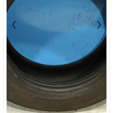
❮
❯
Previous
Next