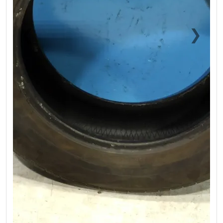
❮
❯
Previous
Next