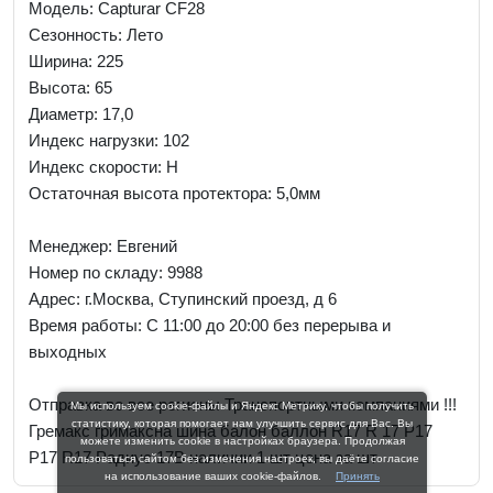
Модель: Capturar CF28
Сезонность: Лето
Ширина: 225
Высота: 65
Диаметр: 17,0
Индекс нагрузки: 102
Индекс скорости: H
Остаточная высота протектора: 5,0мм
Менеджер:
Евгений
Номер по складу: 9988
Адрес:
г.Москва, Ступинский проезд, д 6
Время работы:
С 11:00 до 20:00 без перерыва и
выходных
Отправка во все регионы Транспортными компаниями !!!
Мы используем cookie-файлы и Яндекс Метрику, чтобы получить
статистику, которая помогает нам улучшить сервис для Вас. Вы
Гремакс гримаксна шина балон баллон R17 R 17 Р17
можете изменить cookie в настройках браузера. Продолжая
Р17 R17 Радиус 17В наличии 1 шт цена за шт
пользоваться сайтом без изменения настроек, вы даёте согласие
на использование ваших cookie-файлов.
Принять