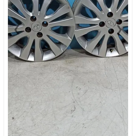
❮
❯
Previous
Next