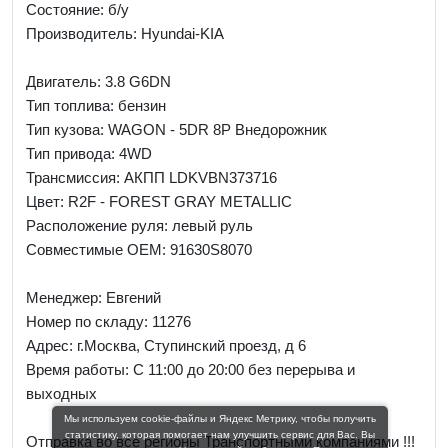
Состояние: б/у
Производитель: Hyundai-KIA
Двигатель: 3.8 G6DN
Тип топлива: бензин
Тип кузова: WAGON - 5DR 8P Внедорожник
Тип привода: 4WD
Трансмиссия: AКПП LDKVBN373716
Цвет: R2F - FOREST GRAY METALLIC
Расположение руля: левый руль
Совместимые OEM: 91630S8070
Менеджер:
Евгений
Номер по складу: 11276
Адрес:
г.Москва, Ступинский проезд, д 6
Время работы:
С 11:00 до 20:00 без перерыва и
выходных
Мы используем cookie-файлы и Яндекс Метрику, чтобы получить
статистику, которая помогает нам улучшить сервис для Вас. Вы
Отправка во все регионы Транспортными компаниями !!!