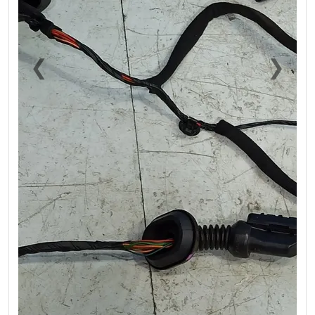
❮
❯
Previous
Next