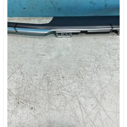
❮
❯
Previous
Next