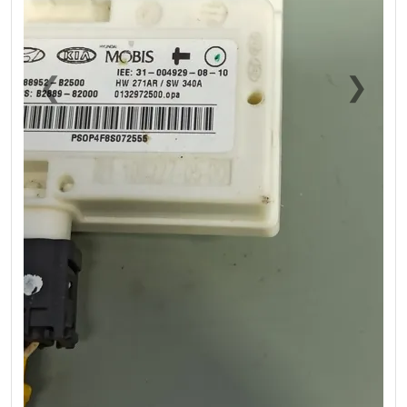
❮
❯
Previous
Next