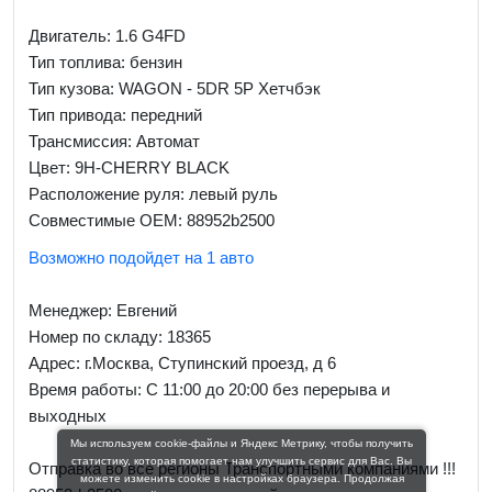
Двигатель: 1.6 G4FD
Тип топлива: бензин
Тип кузова: WAGON - 5DR 5P Хетчбэк
Тип привода: передний
Трансмиссия: Автомат
Цвет: 9H-CHERRY BLACK
Расположение руля: левый руль
Совместимые OEM: 88952b2500
Возможно подойдет на 1 авто
Менеджер:
Евгений
Номер по складу: 18365
Адрес:
г.Москва, Ступинский проезд, д 6
Время работы:
С 11:00 до 20:00 без перерыва и
выходных
Мы используем cookie-файлы и Яндекс Метрику, чтобы получить
статистику, которая помогает нам улучшить сервис для Вас. Вы
Отправка во все регионы Транспортными компаниями !!!
можете изменить cookie в настройках браузера. Продолжая