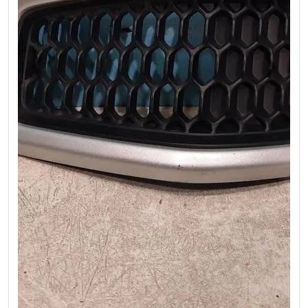
❮
❯
Previous
Next