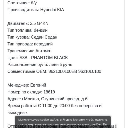
Состояние: б/у
Производитель: Hyundai-KIA
Двигатель: 2.5 G4KN
Тип топлива: бензин
Тип кузова: Седан Седан
Тип привода: передний
Трансмиссия: Автомат
Цвет: S3B - PHANTOM BLACK
Расположение руля: левый руль
Совместимые OEM: 96210L0100EB 96210L0100
Менеджер:
Евгений
Номер по складу: 18619
Адрес:
г.Москва, Ступинский проезд, д 6
Время работы:
С 11:00 до 20:00 без перерыва и
выходных
Мы используем cookie-файлы и Яндекс Метрику, чтобы получить
статистику, которая помогает нам улучшить сервис для Вас. Вы
Отправка во все регионы Транспортными компаниями !!!