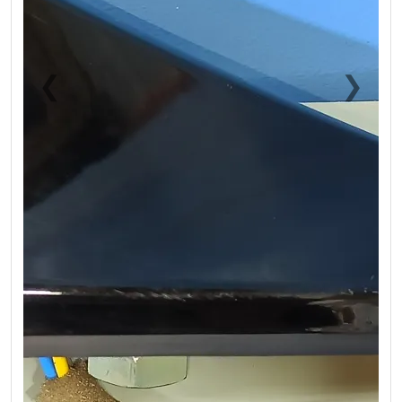
❮
❯
Previous
Next