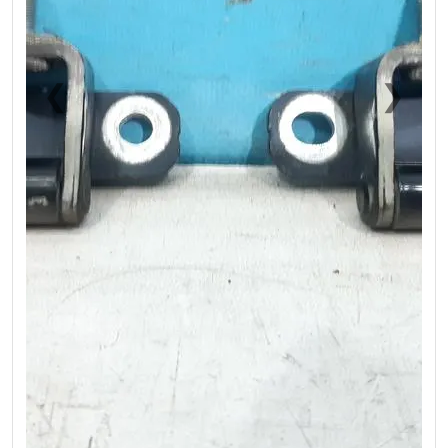
❮
❯
Previous
Next