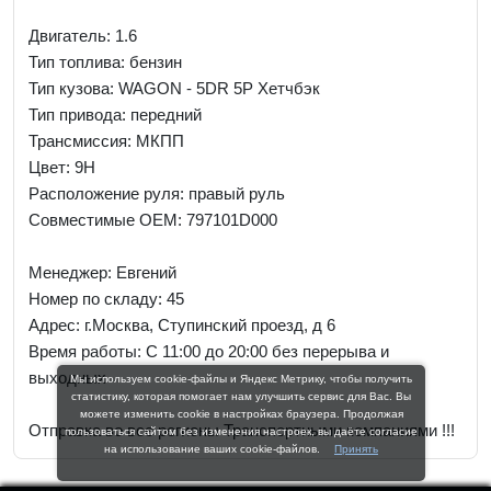
Двигатель: 1.6
Тип топлива: бензин
Тип кузова: WAGON - 5DR 5P Хетчбэк
Тип привода: передний
Трансмиссия: МКПП
Цвет: 9H
Расположение руля: правый руль
Совместимые OEM: 797101D000
Менеджер:
Евгений
Номер по складу: 45
Адрес:
г.Москва, Ступинский проезд, д 6
Время работы:
С 11:00 до 20:00 без перерыва и
выходных
Мы используем cookie-файлы и Яндекс Метрику, чтобы получить
статистику, которая помогает нам улучшить сервис для Вас. Вы
можете изменить cookie в настройках браузера. Продолжая
Отправка во все регионы Транспортными компаниями !!!
пользоваться сайтом без изменения настроек, вы даёте согласие
на использование ваших cookie-файлов.
Принять