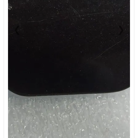
❮
❯
Previous
Next