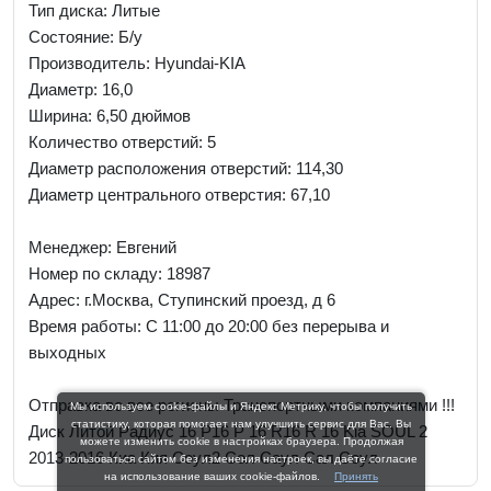
Тип диска: Литые
Состояние: Б/у
Производитель: Hyundai-KIA
Диаметр: 16,0
Ширина: 6,50 дюймов
Количество отверстий: 5
Диаметр расположения отверстий: 114,30
Диаметр центрального отверстия: 67,10
Менеджер:
Евгений
Номер по складу: 18987
Адрес:
г.Москва, Ступинский проезд, д 6
Время работы:
С 11:00 до 20:00 без перерыва и
выходных
Отправка во все регионы Транспортными компаниями !!!
Мы используем cookie-файлы и Яндекс Метрику, чтобы получить
статистику, которая помогает нам улучшить сервис для Вас. Вы
Диск Литой Радиус 16 Р16 Р 16 R16 R 16 Kia SOUL 2
можете изменить cookie в настройках браузера. Продолжая
2013-2016 Киа Кия Соул2 Сол Саул Сал Соул
пользоваться сайтом без изменения настроек, вы даёте согласие
на использование ваших cookie-файлов.
Принять