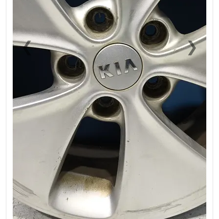
❮
❯
Previous
Next