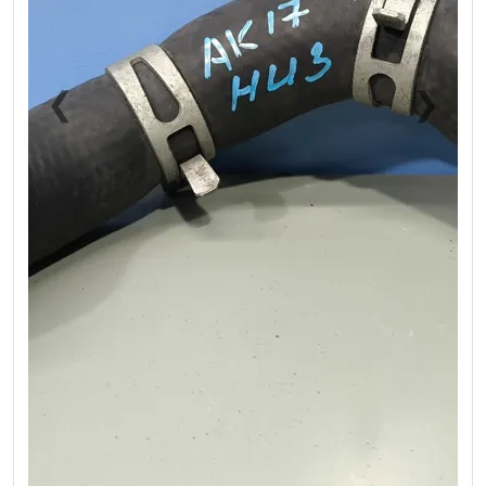
❮
❯
Previous
Next