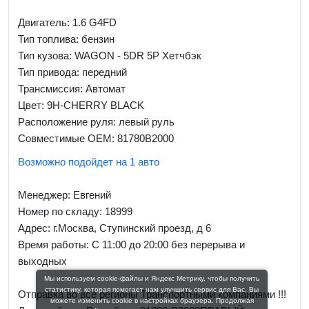
Двигатель: 1.6 G4FD
Тип топлива: бензин
Тип кузова: WAGON - 5DR 5P Хетчбэк
Тип привода: передний
Трансмиссия: Автомат
Цвет: 9H-CHERRY BLACK
Расположение руля: левый руль
Совместимые OEM: 81780B2000
Возможно подойдет на 1 авто
Менеджер:
Евгений
Номер по складу: 18999
Адрес:
г.Москва, Ступинский проезд, д 6
Время работы:
С 11:00 до 20:00 без перерыва и
выходных
Мы используем cookie-файлы и Яндекс Метрику, чтобы получить
статистику, которая помогает нам улучшить сервис для Вас. Вы
Отправка во все регионы Транспортными компаниями !!!
можете изменить cookie в настройках браузера. Продолжая