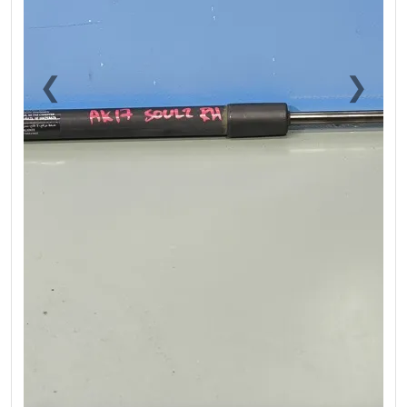
❮
❯
Previous
Next