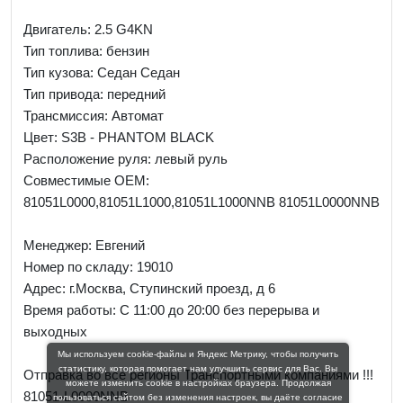
Двигатель: 2.5 G4KN
Тип топлива: бензин
Тип кузова: Седан Седан
Тип привода: передний
Трансмиссия: Автомат
Цвет: S3B - PHANTOM BLACK
Расположение руля: левый руль
Совместимые OEM:
81051L0000,81051L1000,81051L1000NNB 81051L0000NNB
Менеджер:
Евгений
Номер по складу: 19010
Адрес:
г.Москва, Ступинский проезд, д 6
Время работы:
С 11:00 до 20:00 без перерыва и
выходных
Мы используем cookie-файлы и Яндекс Метрику, чтобы получить
статистику, которая помогает нам улучшить сервис для Вас. Вы
Отправка во все регионы Транспортными компаниями !!!
можете изменить cookie в настройках браузера. Продолжая
81051-L0000NNB
пользоваться сайтом без изменения настроек, вы даёте согласие