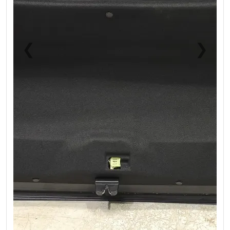
❮
❯
Previous
Next