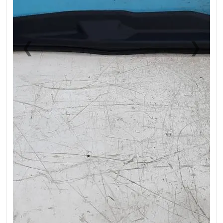
❮
❯
Previous
Next