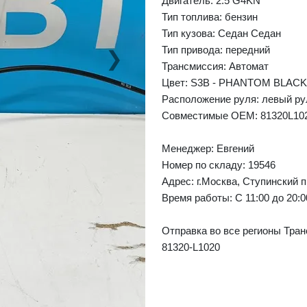
Двигатель: 2.5 G4KN
Тип топлива: бензин
Тип кузова: Седан Седан
Тип привода: передний
❯
Next
Трансмиссия: Автомат
Цвет: S3B - PHANTOM BLACK
Расположение руля: левый ру
Совместимые OEM: 81320L10
Менеджер:
Евгений
Номер по складу: 19546
Адрес:
г.Москва, Ступинский п
Время работы:
С 11:00 до 20:
Отправка во все регионы Тран
81320-L1020