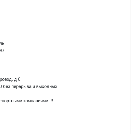
ль
20
роезд, д 6
00 без перерыва и выходных
спортными компаниями !!!