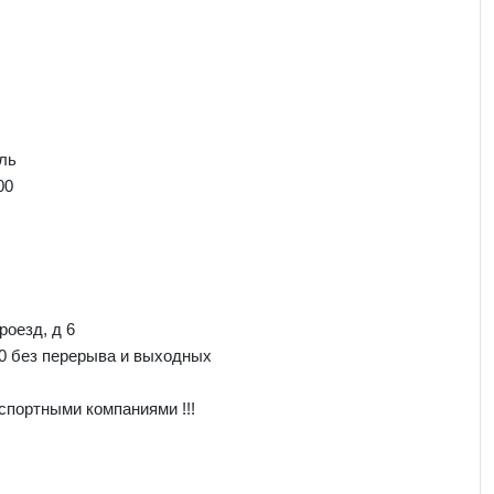
ль
00
роезд, д 6
00 без перерыва и выходных
спортными компаниями !!!