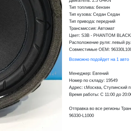
Двигатель: 2.5 G4KN
Тип топлива: бензин
Тип кузова: Седан Седан
Тип привода: передний
❯
Next
Трансмиссия: Автомат
Цвет: S3B - PHANTOM BLACK
Расположение руля: левый ру
Совместимые OEM: 96330L10
Возможно подойдет на 1 авто
Менеджер:
Евгений
Номер по складу: 19549
Адрес:
г.Москва, Ступинский п
Время работы:
С 11:00 до 20:
Отправка во все регионы Тран
96330-L1000