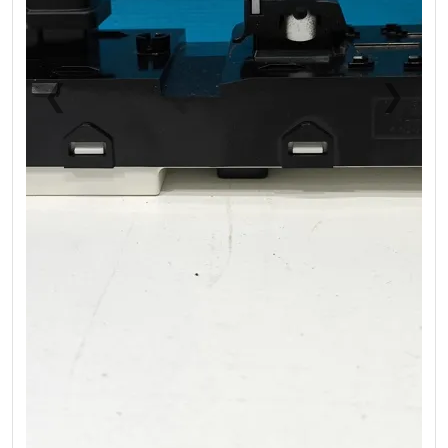
❮
❯
Previous
Next