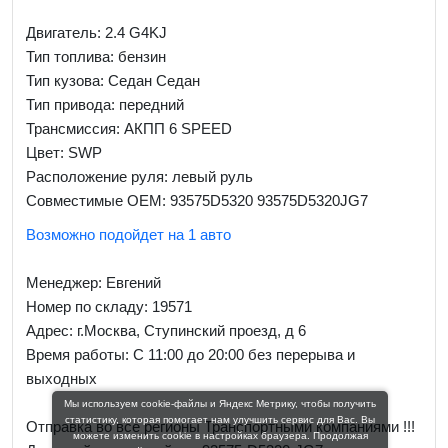
Двигатель: 2.4 G4KJ
Тип топлива: бензин
Тип кузова: Седан Седан
Тип привода: передний
Трансмиссия: AКПП 6 SPEED
Цвет: SWP
Расположение руля: левый руль
Совместимые OEM: 93575D5320 93575D5320JG7
Возможно подойдет на 1 авто
Менеджер:
Евгений
Номер по складу: 19571
Адрес:
г.Москва, Ступинский проезд, д 6
Время работы:
С 11:00 до 20:00 без перерыва и
выходных
Мы используем cookie-файлы и Яндекс Метрику, чтобы получить
статистику, которая помогает нам улучшить сервис для Вас. Вы
Отправка во все регионы Транспортными компаниями !!!
можете изменить cookie в настройках браузера. Продолжая