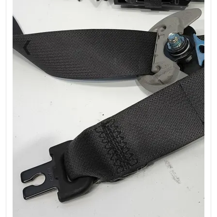
❮
❯
Previous
Next