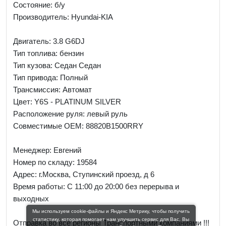
Состояние: б/у
Производитель: Hyundai-KIA
Двигатель: 3.8 G6DJ
Тип топлива: бензин
Тип кузова: Седан Седан
Тип привода: Полный
Трансмиссия: Автомат
Цвет: Y6S - PLATINUM SILVER
Расположение руля: левый руль
Совместимые OEM: 88820B1500RRY
Менеджер:
Евгений
Номер по складу: 19584
Адрес:
г.Москва, Ступинский проезд, д 6
Время работы:
С 11:00 до 20:00 без перерыва и
выходных
Мы используем cookie-файлы и Яндекс Метрику, чтобы получить
статистику, которая помогает нам улучшить сервис для Вас. Вы
Отправка во все регионы Транспортными компаниями !!!