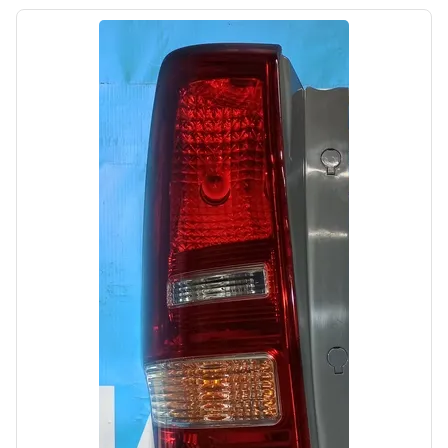
Цена:
1500,00₽
Автолайн
б/у
Кронштейн масляного фильтра Hyundai
Santa Fe 4 TM 2018- 2020 Дорестайл
OEM: 211212GGA0
Производитель:
Hyundai-KIA