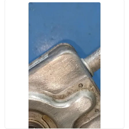
Цена:
1000,00₽
Автолайн
б/у
Ящик для инструментов Hyundai Santa Fe 1
SM 2000-2005
OEM: 8577526000QE
Производитель:
Hyundai-KIA