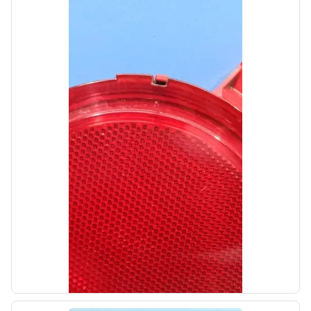
Автолайн
б/у
Кронштейн натяжителя Hyundai IX35 1
2010-2013
OEM: 252852F300
Производитель:
Hyundai-KIA
Цена:
1000,00₽