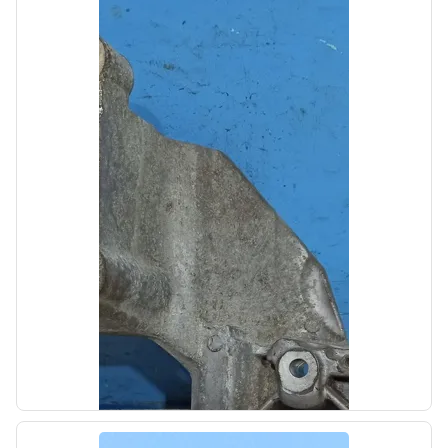
б/у
Обшивка средней стойки левой Kia Optima
4 JF 2015-2018
OEM: 85830D5000BGA
Производитель:
Hyundai-KIA
Цена:
700,00₽