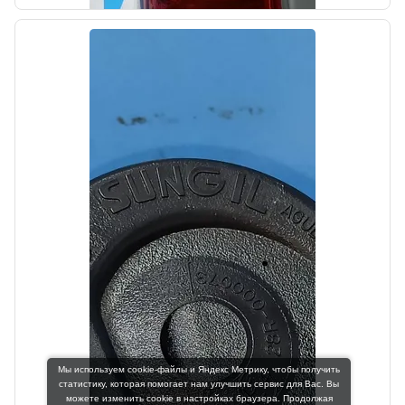
Цена:
5200,00₽
Автолайн
б/у
Фонарь задний левый Hyundai Grand
Starex 2007-2015
Мы используем cookie-файлы и Яндекс Метрику, чтобы получить
OEM: 924014H020
статистику, которая помогает нам улучшить сервис для Вас. Вы
Производитель:
можете изменить cookie в настройках браузера. Продолжая