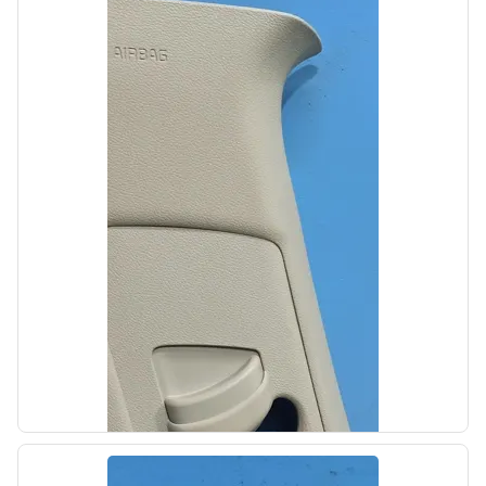
б/у
Проводка двигателя Hyundai Palisade 2018-
2022
OEM: 91450S8020
Производитель:
Hyundai-KIA
Цена:
20000,00₽
Автолайн