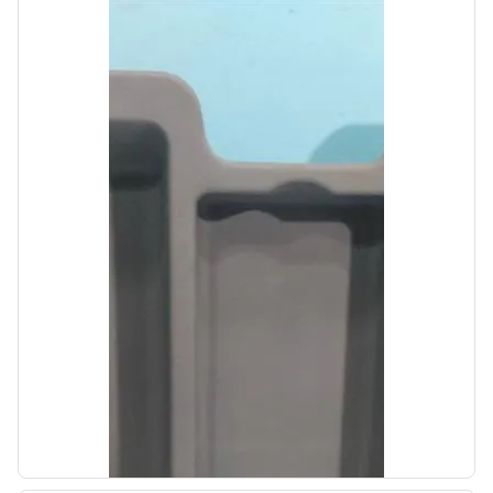
Автолайн
б/у
Катафот задний правый Kia SOUL 2 2013-
2016
OEM: 92452B2000
Производитель:
Hyundai-KIA