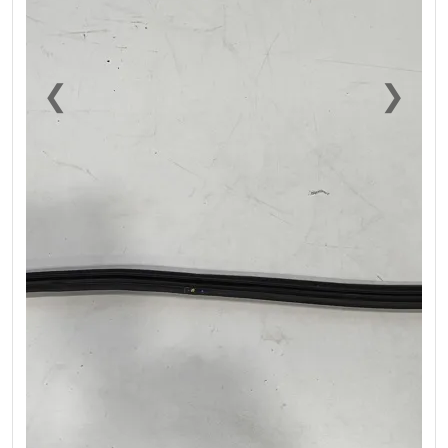
❮
❯
Previous
Next