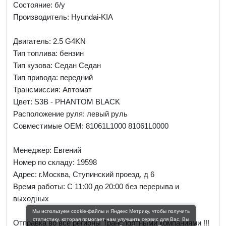
Состояние: б/у
Производитель: Hyundai-KIA
Двигатель: 2.5 G4KN
Тип топлива: бензин
Тип кузова: Седан Седан
Тип привода: передний
Трансмиссия: Автомат
Цвет: S3B - PHANTOM BLACK
Расположение руля: левый руль
Совместимые OEM: 81061L1000 81061L0000
Менеджер:
Евгений
Номер по складу: 19598
Адрес:
г.Москва, Ступинский проезд, д 6
Время работы:
С 11:00 до 20:00 без перерыва и
выходных
Мы используем cookie-файлы и Яндекс Метрику, чтобы получить
статистику, которая помогает нам улучшить сервис для Вас. Вы
Отправка во все регионы Транспортными компаниями !!!