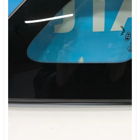
❮
❯
Previous
Next