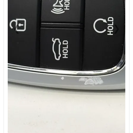
❮
❯
Previous
Next