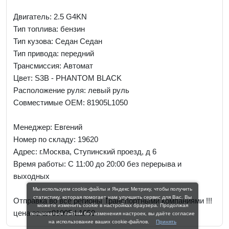
Двигатель: 2.5 G4KN
Тип топлива: бензин
Тип кузова: Седан Седан
Тип привода: передний
Трансмиссия: Автомат
Цвет: S3B - PHANTOM BLACK
Расположение руля: левый руль
Совместимые OEM: 81905L1050
Менеджер:
Евгений
Номер по складу: 19620
Адрес:
г.Москва, Ступинский проезд, д 6
Время работы:
С 11:00 до 20:00 без перерыва и
выходных
Мы используем cookie-файлы и Яндекс Метрику, чтобы получить
статистику, которая помогает нам улучшить сервис для Вас. Вы
Отправка во все регионы Транспортными компаниями !!!
можете изменить cookie в настройках браузера. Продолжая
цена за шт81905-L1050
пользоваться сайтом без изменения настроек, вы даёте согласие
на использование ваших cookie-файлов.
Принять