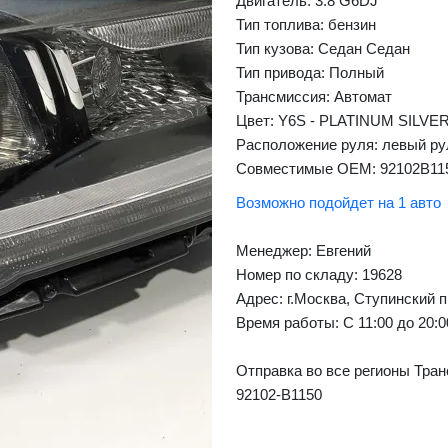
Двигатель: 3.8 G6DJ
Тип топлива: бензин
Тип кузова: Седан Седан
Тип привода: Полный
❯
Next
Трансмиссия: Автомат
Цвет: Y6S - PLATINUM SILVE
Расположение руля: левый ру
Совместимые OEM: 92102B11
Возможно подойдет на 1 авто
Менеджер:
Евгений
Номер по складу: 19628
Адрес:
г.Москва, Ступинский п
Время работы:
С 11:00 до 20:
Отправка во все регионы Тран
92102-B1150