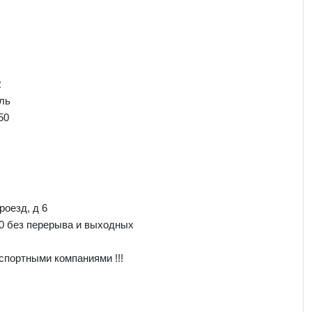
R
ль
50
роезд, д 6
00 без перерыва и выходных
спортными компаниями !!!