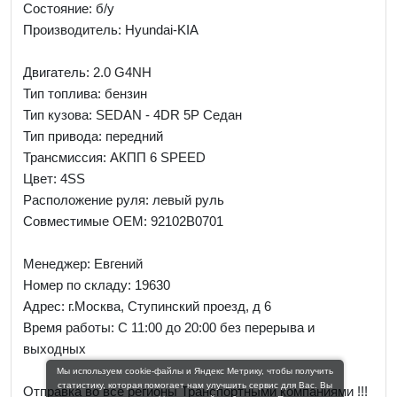
Состояние: б/у
Производитель: Hyundai-KIA
Двигатель: 2.0 G4NH
Тип топлива: бензин
Тип кузова: SEDAN - 4DR 5P Седан
Тип привода: передний
Трансмиссия: AКПП 6 SPEED
Цвет: 4SS
Расположение руля: левый руль
Совместимые OEM: 92102B0701
Менеджер:
Евгений
Номер по складу: 19630
Адрес:
г.Москва, Ступинский проезд, д 6
Время работы:
С 11:00 до 20:00 без перерыва и
выходных
Мы используем cookie-файлы и Яндекс Метрику, чтобы получить
статистику, которая помогает нам улучшить сервис для Вас. Вы
Отправка во все регионы Транспортными компаниями !!!