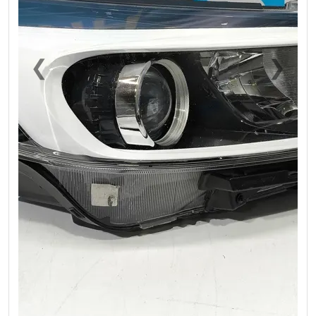
❮
❯
Previous
Next