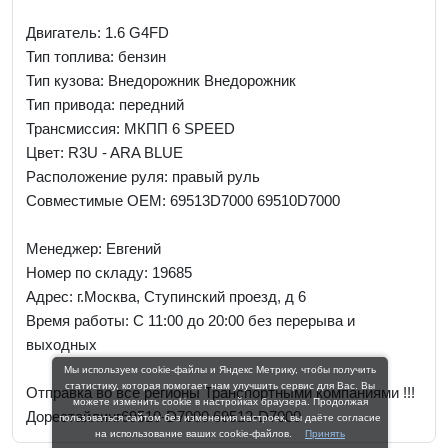
Двигатель: 1.6 G4FD
Тип топлива: бензин
Тип кузова: Внедорожник Внедорожник
Тип привода: передний
Трансмиссия: МКПП 6 SPEED
Цвет: R3U - ARA BLUE
Расположение руля: правый руль
Совместимые OEM: 69513D7000 69510D7000
Менеджер:
Евгений
Номер по складу: 19685
Адрес:
г.Москва, Ступинский проезд, д 6
Время работы:
С 11:00 до 20:00 без перерыва и
выходных
Мы используем cookie-файлы и Яндекс Метрику, чтобы получить
статистику, которая помогает нам улучшить сервис для Вас. Вы
Отправка во все регионы Транспортными компаниями !!!
можете изменить cookie в настройках браузера. Продолжая
Дорестайлинг69510-D7000 69513-D7000
пользоваться сайтом без изменения настроек, вы даёте согласие
на использование ваших cookie-файлов.
Принять