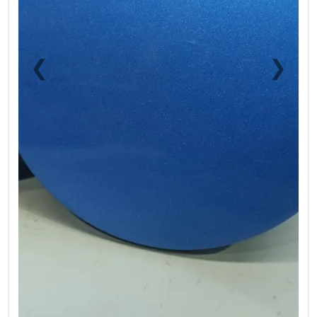
❮
❯
Previous
Next