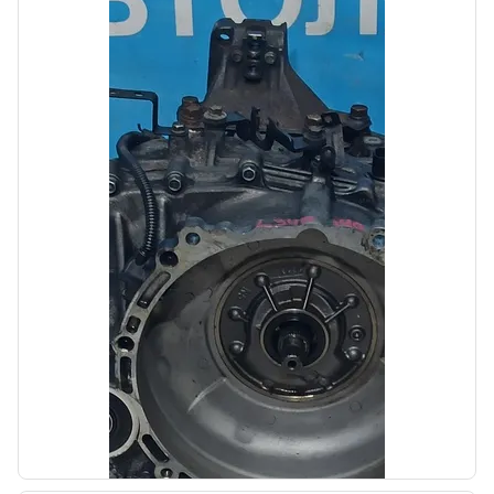
Автолайн
б/у
Сигнал звуковой Kia Optima 4 JF 2015-2018
OEM: 96610D4000
Производитель:
Hyundai-KIA
Цена:
1400,00₽