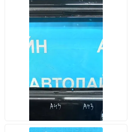
б/у
Датчик AIR BAG боковой Kia Optima 4 JF
2015-2018
OEM: 95920C2000
Производитель:
Hyundai-KIA
Цена:
600,00₽