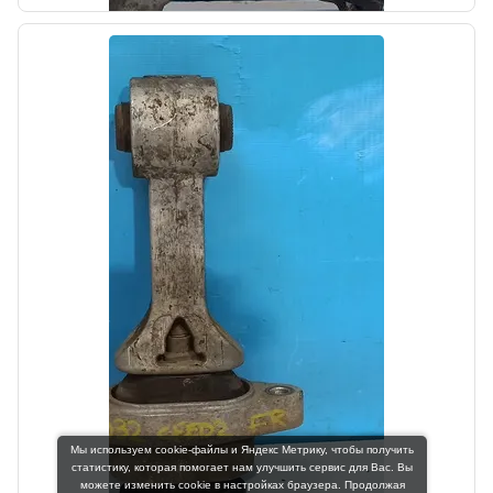
Цена:
3000,00₽
Автолайн
б/у
Корпус термостата Kia Sportage 3 2010-2014
OEM: 256102F300
Мы используем cookie-файлы и Яндекс Метрику, чтобы получить
Производитель:
статистику, которая помогает нам улучшить сервис для Вас. Вы
Hyundai-KIA
можете изменить cookie в настройках браузера. Продолжая