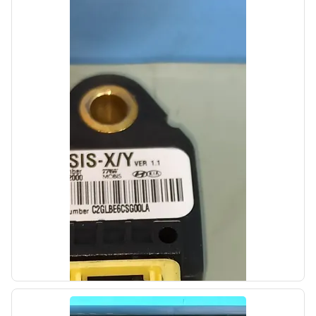
б/у
Амортизатор крышки багажника Hyundai
Getz 2005-2011
OEM: 817701C001
Производитель:
Hyundai-KIA
Цена:
600,00₽
Автолайн