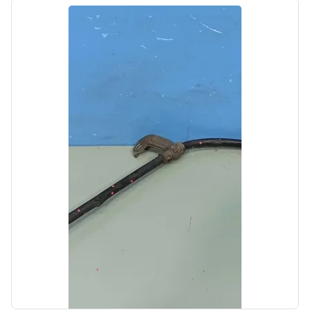
Автолайн
б/у
АКПП Hyundai i40 1 2011-2015
OEM: 450003BEH0
Производитель:
Hyundai-KIA
Цена:
80000,00₽