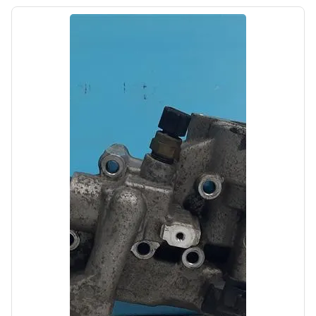
Автолайн
б/у
Трос ручного тормоза Kia SOUL 2 2013-2016
OEM: 59770B2300
Производитель:
Hyundai-KIA