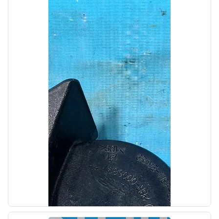
Автолайн
б/у
Дверь задняя правая Hyundai Grand Starex
2007-2015
OEM: 770044H070
Производитель:
Hyundai-KIA
Цена:
14000,00₽