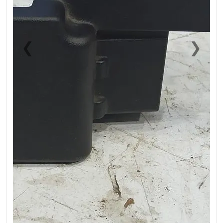
❮
❯
Previous
Next