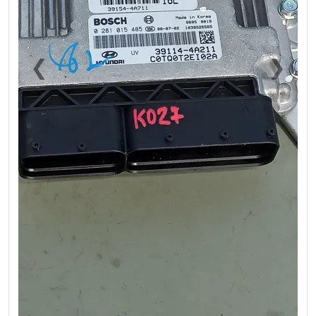
❮
❯
Previous
Next