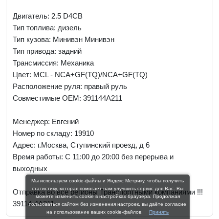
Двигатель: 2.5 D4CB
Тип топлива: дизель
Тип кузова: Минивэн Минивэн
Тип привода: задний
Трансмиссия: Механика
Цвет: MCL - NCA+GF(TQ)/NCA+GF(TQ)
Расположение руля: правый руль
Совместимые OEM: 391144A211
Менеджер:
Евгений
Номер по складу: 19910
Адрес:
г.Москва, Ступинский проезд, д 6
Время работы:
С 11:00 до 20:00 без перерыва и
выходных
Мы используем cookie-файлы и Яндекс Метрику, чтобы получить
статистику, которая помогает нам улучшить сервис для Вас. Вы
Отправка во все регионы Транспортными компаниями !!!
можете изменить cookie в настройках браузера. Продолжая
39114-4A211
пользоваться сайтом без изменения настроек, вы даёте согласие
на использование ваших cookie-файлов.
Принять