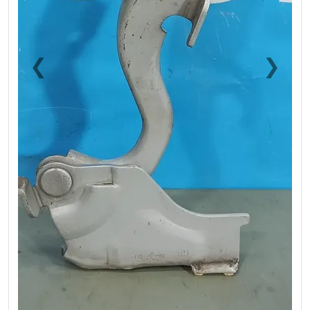
❮
❯
Previous
Next