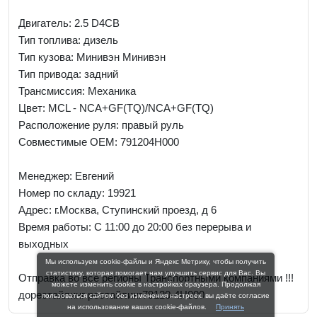
Двигатель: 2.5 D4CB
Тип топлива: дизель
Тип кузова: Минивэн Минивэн
Тип привода: задний
Трансмиссия: Механика
Цвет: MCL - NCA+GF(TQ)/NCA+GF(TQ)
Расположение руля: правый руль
Совместимые OEM: 791204H000
Менеджер:
Евгений
Номер по складу: 19921
Адрес:
г.Москва, Ступинский проезд, д 6
Время работы:
С 11:00 до 20:00 без перерыва и
выходных
Мы используем cookie-файлы и Яндекс Метрику, чтобы получить
статистику, которая помогает нам улучшить сервис для Вас. Вы
Отправка во все регионы Транспортными компаниями !!!
можете изменить cookie в настройках браузера. Продолжая
дорестайлинг рестайлинг79120-4H000
пользоваться сайтом без изменения настроек, вы даёте согласие
на использование ваших cookie-файлов.
Принять