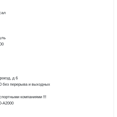
сал
уль
00
роезд, д 6
00 без перерыва и выходных
спортными компаниями !!!
0-A2000