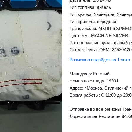
Двигатель: 1.6 D4FB
Тип топлива: дизель
Тип кузова: Универсал Универ
Тип привода: передний
❯
Next
Трансмиссия: МКПП 6 SPEED
Цвет: 9S - MACHINE SILVER
Расположение руля: правый р
Совместимые OEM: 84530A20
Возможно подойдет на 1 авто
Менеджер:
Евгений
Номер по складу: 19931
Адрес:
г.Москва, Ступинский п
Время работы:
С 11:00 до 20:
Отправка во все регионы Тран
Дорестайлинг Рестайлинг8453