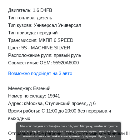
Двигатель: 1.6 D4FB
Тип топлива: дизель
Тип кузова: Универсал Универсал
Тип привода: передний
Трансмиссия: МКПП 6 SPEED
Цвет: 9S - MACHINE SILVER
Расположение руля: правый руль
Совместимые OEM: 95920A6000
Возможно подойдет на 3 авто
Менеджер:
Евгений
Номер по складу: 19941
Адрес:
г.Москва, Ступинский проезд, д 6
Время работы:
С 11:00 до 20:00 без перерыва и
выходных
Мы используем cookie-файлы и Яндекс Метрику, чтобы получить
статистику, которая помогает нам улучшить сервис для Вас. Вы
Отправка во все регионы Транспортными компаниями !!!
можете изменить cookie в настройках браузера. Продолжая