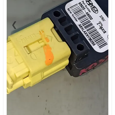
❮
❯
Previous
Next