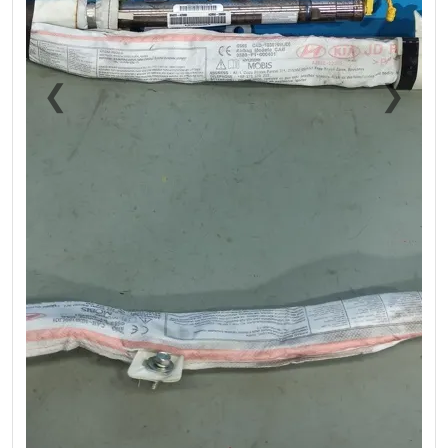
❮
❯
Previous
Next