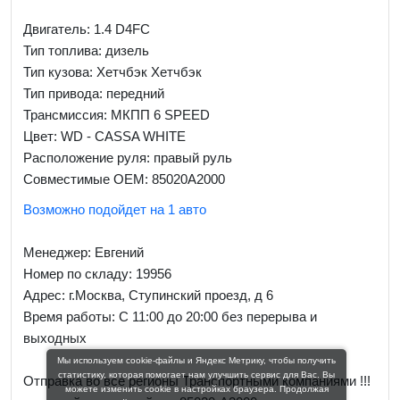
Двигатель: 1.4 D4FC
Тип топлива: дизель
Тип кузова: Хетчбэк Хетчбэк
Тип привода: передний
Трансмиссия: МКПП 6 SPEED
Цвет: WD - CASSA WHITE
Расположение руля: правый руль
Совместимые OEM: 85020A2000
Возможно подойдет на 1 авто
Менеджер:
Евгений
Номер по складу: 19956
Адрес:
г.Москва, Ступинский проезд, д 6
Время работы:
С 11:00 до 20:00 без перерыва и
выходных
Мы используем cookie-файлы и Яндекс Метрику, чтобы получить
статистику, которая помогает нам улучшить сервис для Вас. Вы
Отправка во все регионы Транспортными компаниями !!!
можете изменить cookie в настройках браузера. Продолжая