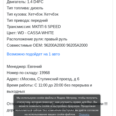
Двигатель: 1.4 D4FC
Тип топлива: дизель
Тип кузова: Хетчбэк Хетчбэк
Тип привода: передний
Трансмиссия: МКПП 6 SPEED
Цвет: WD - CASSA WHITE
Расположение руля: правый руль
Совместимые OEM: 96200A2000 96205A2000
Возможно подойдет на 1 авто
Менеджер:
Евгений
Номер по складу: 19968
Адрес:
г.Москва, Ступинский проезд, д 6
Время работы:
С 11:00 до 20:00 без перерыва и
выходных
Мы используем cookie-файлы и Яндекс Метрику, чтобы получить
статистику, которая помогает нам улучшить сервис для Вас. Вы
Отправка во все регионы Транспортными компаниями !!!
можете изменить cookie в настройках браузера. Продолжая
дорестайлинг рестайлинг96205-A2000
пользоваться сайтом без изменения настроек, вы даёте согласие
на использование ваших cookie-файлов.
Принять