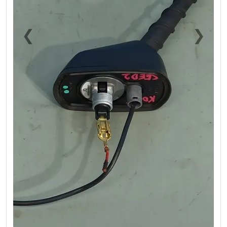
❮
❯
Previous
Next