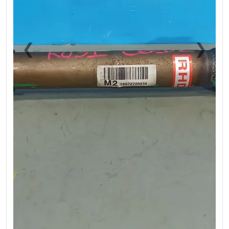
❮
❯
Previous
Next