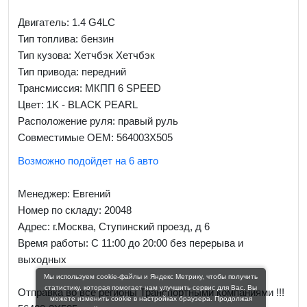
Двигатель: 1.4 G4LC
Тип топлива: бензин
Тип кузова: Хетчбэк Хетчбэк
Тип привода: передний
Трансмиссия: МКПП 6 SPEED
Цвет: 1K - BLACK PEARL
Расположение руля: правый руль
Совместимые OEM: 564003X505
Возможно подойдет на 6 авто
Менеджер:
Евгений
Номер по складу: 20048
Адрес:
г.Москва, Ступинский проезд, д 6
Время работы:
С 11:00 до 20:00 без перерыва и
выходных
Мы используем cookie-файлы и Яндекс Метрику, чтобы получить
статистику, которая помогает нам улучшить сервис для Вас. Вы
Отправка во все регионы Транспортными компаниями !!!
можете изменить cookie в настройках браузера. Продолжая