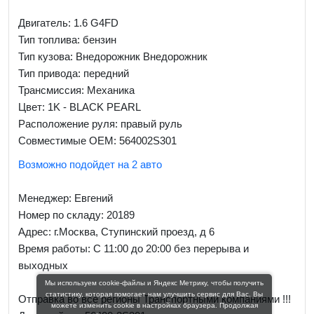
Двигатель: 1.6 G4FD
Тип топлива: бензин
Тип кузова: Внедорожник Внедорожник
Тип привода: передний
Трансмиссия: Механика
Цвет: 1K - BLACK PEARL
Расположение руля: правый руль
Совместимые OEM: 564002S301
Возможно подойдет на 2 авто
Менеджер:
Евгений
Номер по складу: 20189
Адрес:
г.Москва, Ступинский проезд, д 6
Время работы:
С 11:00 до 20:00 без перерыва и
выходных
Мы используем cookie-файлы и Яндекс Метрику, чтобы получить
статистику, которая помогает нам улучшить сервис для Вас. Вы
Отправка во все регионы Транспортными компаниями !!!
можете изменить cookie в настройках браузера. Продолжая