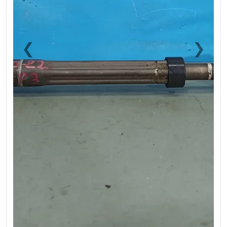
❮
❯
Previous
Next