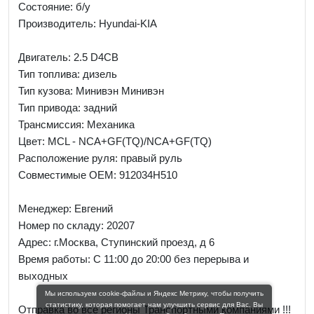
Состояние: б/у
Производитель: Hyundai-KIA
Двигатель: 2.5 D4CB
Тип топлива: дизель
Тип кузова: Минивэн Минивэн
Тип привода: задний
Трансмиссия: Механика
Цвет: MCL - NCA+GF(TQ)/NCA+GF(TQ)
Расположение руля: правый руль
Совместимые OEM: 912034H510
Менеджер:
Евгений
Номер по складу: 20207
Адрес:
г.Москва, Ступинский проезд, д 6
Время работы:
С 11:00 до 20:00 без перерыва и
выходных
Мы используем cookie-файлы и Яндекс Метрику, чтобы получить
статистику, которая помогает нам улучшить сервис для Вас. Вы
Отправка во все регионы Транспортными компаниями !!!