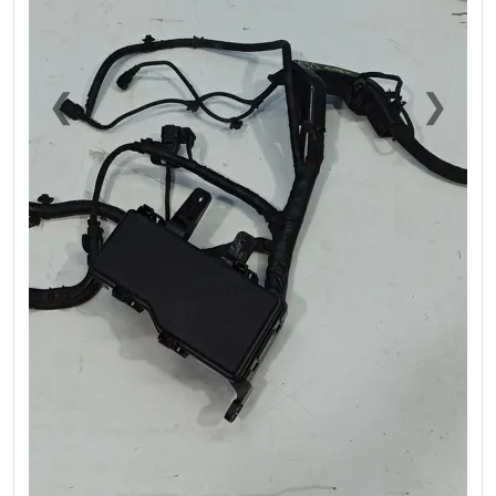
❮
❯
Previous
Next