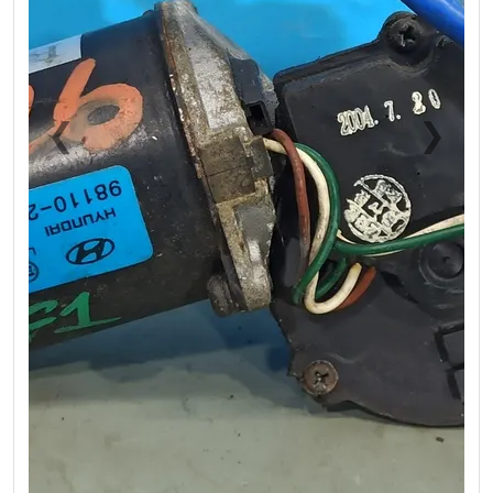
❮
❯
Previous
Next