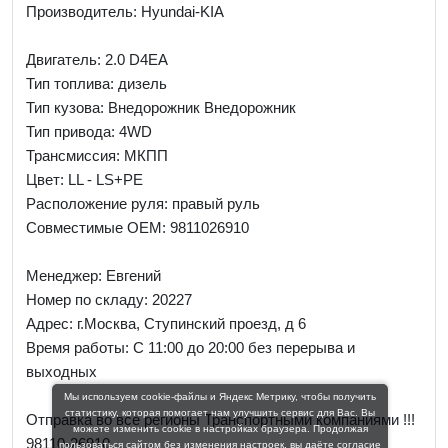
Производитель: Hyundai-KIA
Двигатель: 2.0 D4EA
Тип топлива: дизель
Тип кузова: Внедорожник Внедорожник
Тип привода: 4WD
Трансмиссия: МКПП
Цвет: LL - LS+PE
Расположение руля: правый руль
Совместимые OEM: 9811026910
Менеджер:
Евгений
Номер по складу: 20227
Адрес:
г.Москва, Ступинский проезд, д 6
Время работы:
С 11:00 до 20:00 без перерыва и
выходных
Мы используем cookie-файлы и Яндекс Метрику, чтобы получить
статистику, которая помогает нам улучшить сервис для Вас. Вы
Отправка во все регионы Транспортными компаниями !!!
можете изменить cookie в настройках браузера. Продолжая
98110-26910
пользоваться сайтом без изменения настроек, вы даёте согласие