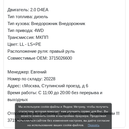
Двигатель: 2.0 D4EA
Тип топлива: дизель
Тип кузова: Внедорожник Внедорожник
Тип привода: 4WD
Трансмиссия: МКПП
Цвет: LL - LS+PE
Расположение руля: правый руль
Совместимые OEM: 3715026600
Менеджер:
Евгений
Номер по складу: 20228
Адрес:
г.Москва, Ступинский проезд, д 6
Время работы:
С 11:00 до 20:00 без перерыва и
выходных
Мы используем cookie-файлы и Яндекс Метрику, чтобы получить
статистику, которая помогает нам улучшить сервис для Вас. Вы
Отправка во все регионы Транспортными компаниями !!!
можете изменить cookie в настройках браузера. Продолжая
37150-26600
пользоваться сайтом без изменения настроек, вы даёте согласие
на использование ваших cookie-файлов.
Принять