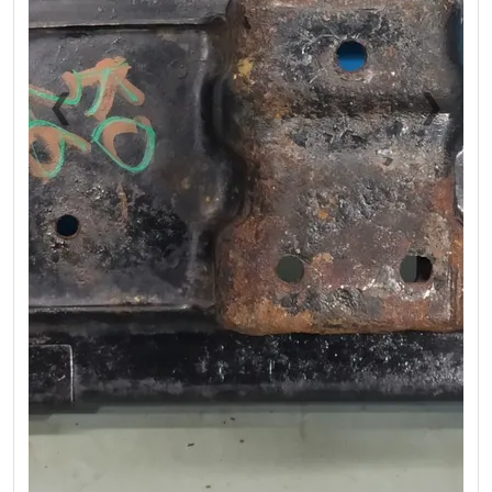
❮
❯
Previous
Next