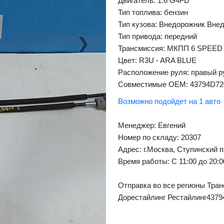
Двигатель: 1.6 G4FD
Тип топлива: бензин
Тип кузова: Внедорожник Вне
Тип привода: передний
❯
Next
Трансмиссия: МКПП 6 SPEED
Цвет: R3U - ARA BLUE
Расположение руля: правый р
Совместимые OEM: 43794D72
Возможно подойдет на 1 авто
Менеджер:
Евгений
Номер по складу: 20307
Адрес:
г.Москва, Ступинский п
Время работы:
С 11:00 до 20:
Отправка во все регионы Тран
Дорестайлинг Рестайлинг4379