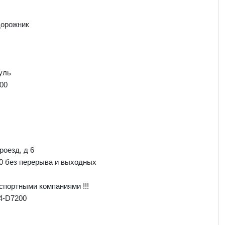
дорожник
уль
00
роезд, д 6
00 без перерыва и выходных
спортными компаниями !!!
4-D7200