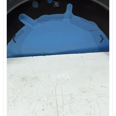
❮
❯
Previous
Next